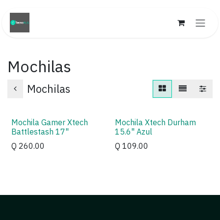
Ir al contenido
Mochilas
Mochilas
Mochila Gamer Xtech
Mochila Xtech Durham
Battlestash 17"
15.6" Azul
Q
260.00
Q
109.00