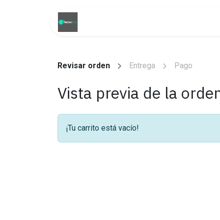
Ir al contenido
Inicio
Tienda
Promoci
Revisar orden
Entrega
Pago
Vista previa de la orde
¡Tu carrito está vacío!