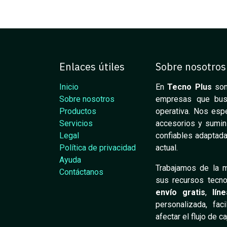
Enlaces útiles
Sobre nosotros
Inicio
En
Tecno Plus
som
Sobre nosotros
empresas que busca
Productos
operativa. Nos espe
Servicios
accesorios y sumini
Legal
confiables adaptada
Política de privacidad
actual.
Ayuda
Trabajamos de la m
Contáctanos
sus recursos tecno
envío gratis
,
lín
personalizada, fac
afectar el flujo de c