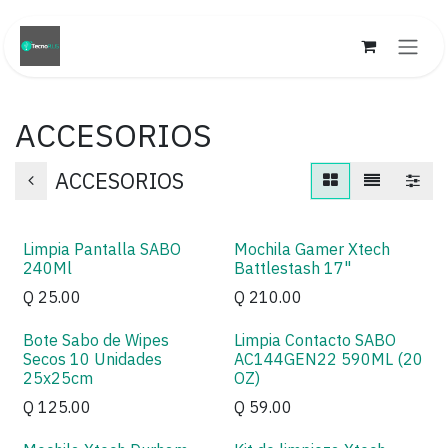
Ir al contenido
ACCESORIOS
ACCESORIOS
Limpia Pantalla SABO
Mochila Gamer Xtech
240Ml
Battlestash 17"
Q
25.00
Q
210.00
Bote Sabo de Wipes
Limpia Contacto SABO
Secos 10 Unidades
AC144GEN22 590ML (20
25x25cm
OZ)
Q
125.00
Q
59.00