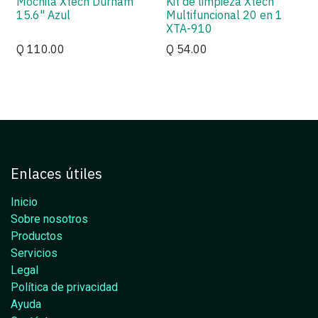
Mochila Xtech Durham
Kit de limpieza Xtech
15.6" Azul
Multifuncional 20 en 1
XTA-910
Q
110.00
Q
54.00
Enlaces útiles
Inicio
Sobre nosotros
Productos
Servicios
Legal
Política de privacidad
Ayuda