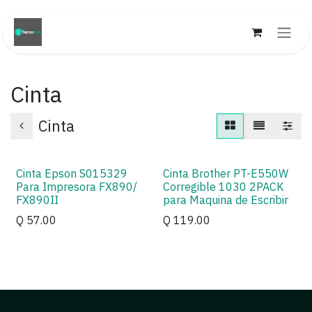
Ir al contenido
Cinta
Cinta
Cinta Epson S015329
Cinta Brother PT-E550W
Para Impresora FX890/
Corregible 1030 2PACK
FX890II
para Maquina de Escribir
Q
57.00
Q
119.00