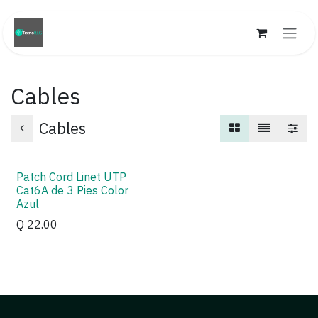
Ir al contenido
Cables
Cables
Patch Cord Linet UTP
Cat6A de 3 Pies Color
Azul
Q
22.00