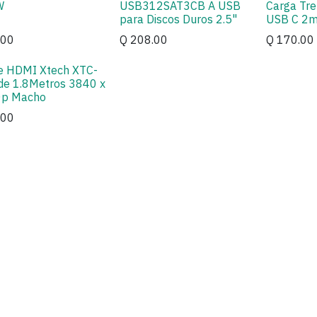
W
USB312SAT3CB A USB
Carga Tr
para Discos Duros 2.5"
USB C 2
.00
Q
208.00
Q
170.00
e HDMI Xtech XTC-
de 1.8Metros 3840 x
p Macho
.00