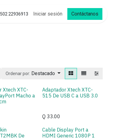
Iniciar sesión
Contáctanos
502 22936913
Destacado
Ordenar por:
r Xtech XTC-
Adaptador Xtech XTC-
layPort Macho a
515 De USB C a USB 3.0
0cm
Q
33.00
kin
Cable Display Port a
T2MBK De
HDMI Generic 1080P 1