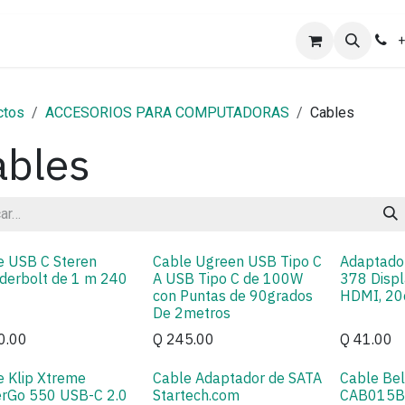
ones
Ayuda
Trabajo
+
ctos
ACCESORIOS PARA COMPUTADORAS
Cables
ables
e USB C Steren
Cable Ugreen USB Tipo C
Adaptado
derbolt de 1 m 240
A USB Tipo C de 100W
378 Disp
con Puntas de 90grados
HDMI, 2
De 2metros
0.00
Q
245.00
Q
41.00
e Klip Xtreme
Cable Adaptador de SATA
Cable Bel
rGo 550 USB-C 2.0
Startech.com
CAB015B