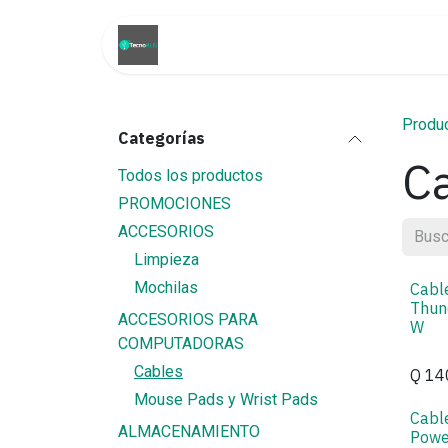
Ir al contenido
Inicio
Tienda
Promoci
Produ
Categorías
C
Todos los productos
PROMOCIONES
ACCESORIOS
Limpieza
Mochilas
Cabl
Thun
ACCESORIOS PARA
W
COMPUTADORAS
Cables
Q
14
Mouse Pads y Wrist Pads
Cabl
ALMACENAMIENTO
Powe