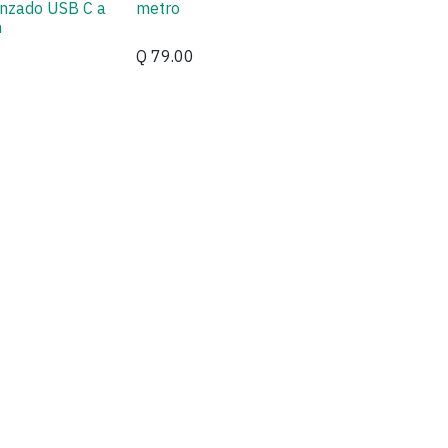
enzado USB C a
metro
m
Q
79.00