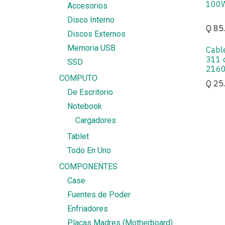
100
Accesorios
Disco Interno
Q
85
Discos Externos
Memoria USB
Cabl
311 
SSD
2160
COMPUTO
Q
25
De Escritorio
Notebook
Cargadores
Tablet
Todo En Uno
COMPONENTES
Case
Fuentes de Poder
Enfriadores
Placas Madres (Motherboard)