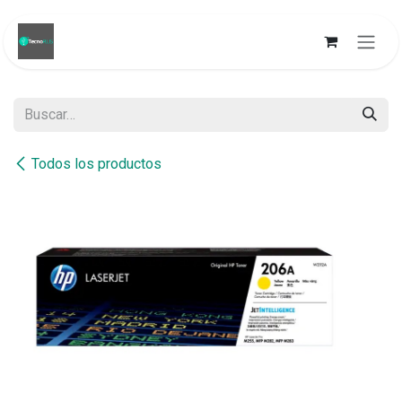
Ir al contenido
Todos los productos