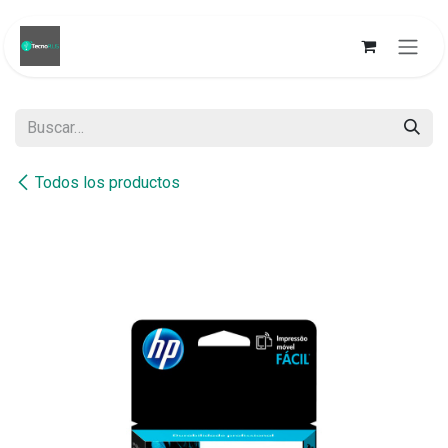
Ir al contenido
Todos los productos