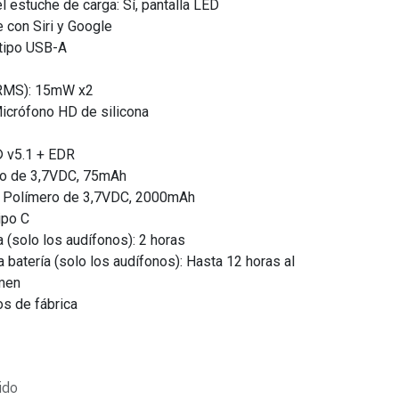
l estuche de carga: Sí, pantalla LED
 con Siri y Google
 tipo USB-A
(RMS): 15mW x2
Micrófono HD de silicona
® v5.1 + EDR
ero de 3,7VDC, 75mAh
a: Polímero de 3,7VDC, 2000mAh
ipo C
 (solo los audífonos): 2 horas
 batería (solo los audífonos): Hasta 12 horas al
umen
os de fábrica
ido