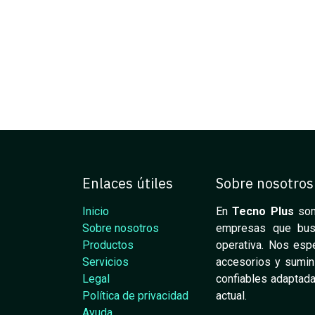
Enlaces útiles
Sobre nosotros
Inicio
En
Tecno Plus
som
Sobre nosotros
empresas que busca
Productos
operativa. Nos espe
Servicios
accesorios y sumini
Legal
confiables adaptada
Política de privacidad
actual.
Ayuda