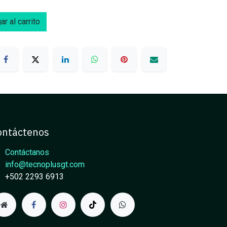
r al carrito
ontáctenos
Contáctanos
info@tecnoplusgt.com
+502 2293 6913