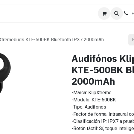
ones
Ayuda
Trabajo
+
 Xtremebuds KTE-500BK Bluetooth IPX7 2000mAh
Audifónos Kl
KTE-500BK Bl
2000mAh
-Marca: KlipXtreme
-Modelo: KTE-500BK
-Tipo: Audífonos
-Factor de forma: Intraaural 
-Clasificación IP: IPX7 a pru
-Botón táctil: Sí, toque intelig