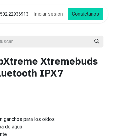
Iniciar sesión
Contáctanos
502 22936913
ipXtreme Xtremebuds
uetooth IPX7
con ganchos para los oídos
eba de agua
ente