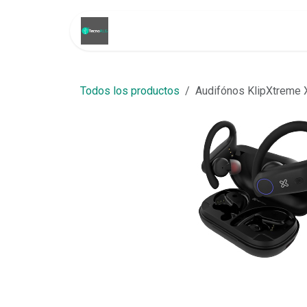
Ir al contenido
Inicio
Tienda
Promoci
Todos los productos
Audifónos KlipXtreme