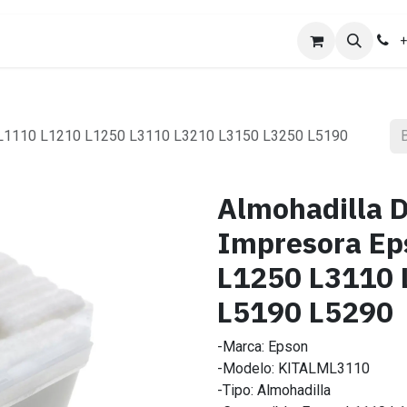
ones
Ayuda
Trabajo
+
on L1110 L1210 L1250 L3110 L3210 L3150 L3250 L5190
Almohadilla D
Impresora Ep
L1250 L3110 
L5190 L5290
-Marca: Epson
-Modelo: KITALML3110
-Tipo: Almohadilla