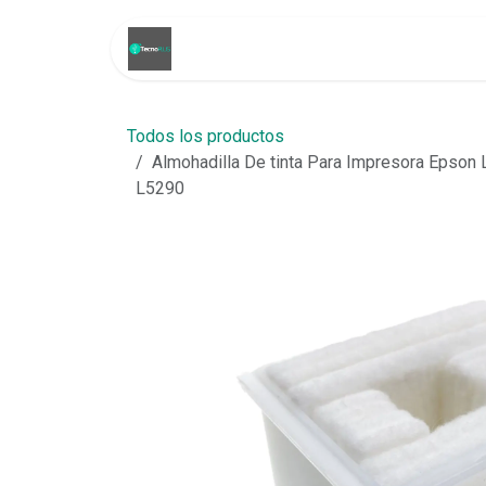
Ir al contenido
Inicio
Tienda
Promoci
Todos los productos
Almohadilla De tinta Para Impresora Eps
L5290