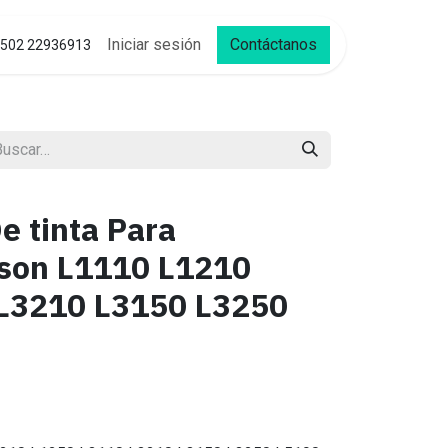
Iniciar sesión
Contáctanos
502 22936913
e tinta Para
son L1110 L1210
L3210 L3150 L3250