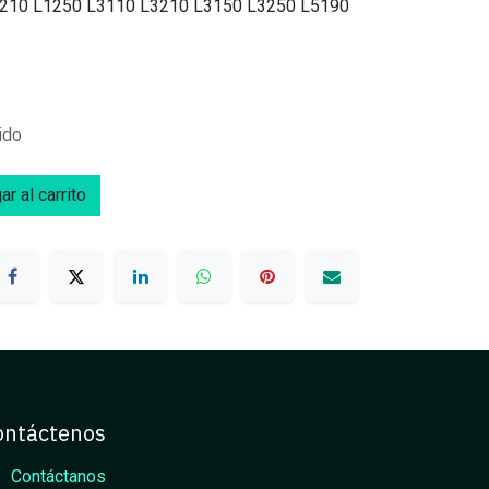
1210 L1250 L3110 L3210 L3150 L3250 L5190
ido
r al carrito
ontáctenos
Contáctanos