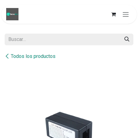
Ir al contenido
Todos los productos