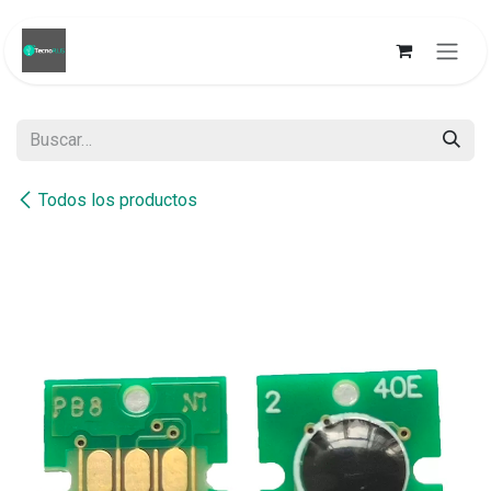
Ir al contenido
Todos los productos