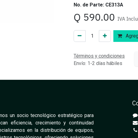
No. de Parte: CE313A
Q
590.00
IVA Inclu
Agrega
Términos y condiciones
Envío: 1-2 días hábiles
C
os un socio tecnológico estratégico para
n eficiencia, crecimiento y continuidad
cializamos en la distribución de equipos,
stros tecnológicos, ofreciendo soluciones