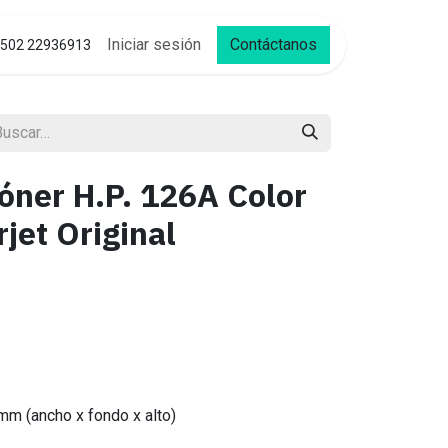
Iniciar sesión
Contáctanos
502 22936913
óner H.P. 126A Color
jet Original
mm (ancho x fondo x alto)