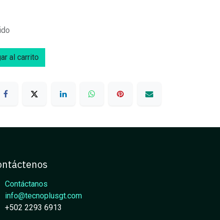
ido
r al carrito
ontáctenos
Contáctanos
info@tecnoplusgt.com
+502 2293 6913