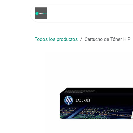
Ir al contenido
Inicio
Tienda
Promoci
Todos los productos
Cartucho de Tóner H.P.