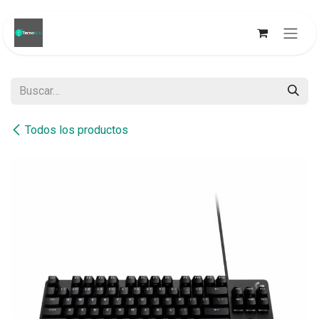
Ir al contenido
Todos los productos