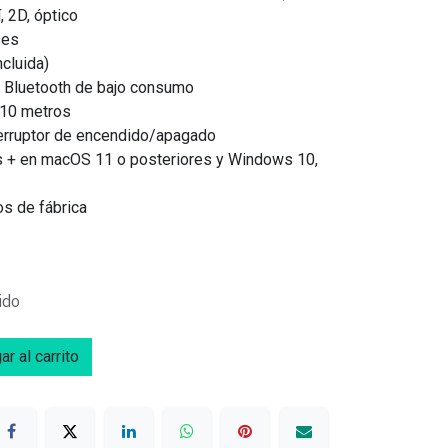
 2D, óptico
ses
ncluida)
a Bluetooth de bajo consumo
 10 metros
terruptor de encendido/apagado
s + en macOS 11 o posteriores y Windows 10,
os de fábrica
ido
r al carrito