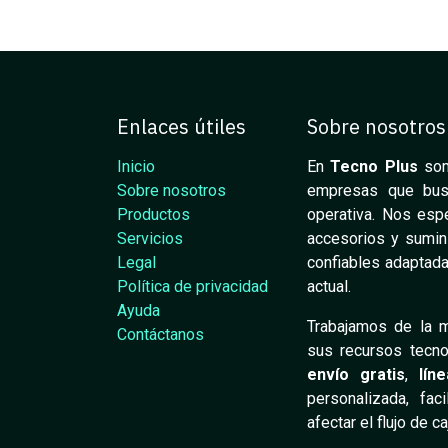
Enlaces útiles
Sobre nosotros
Inicio
En
Tecno Plus
som
Sobre nosotros
empresas que busca
Productos
operativa. Nos espe
Servicios
accesorios y sumini
Legal
confiables adaptada
Política de privacidad
actual.
Ayuda
Trabajamos de la m
Contáctanos
sus recursos tecno
envío gratis
,
lín
personalizada, fac
afectar el flujo de c