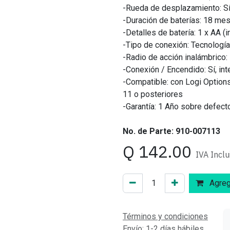
-Rueda de desplazamiento: Sí,
-Duración de baterías: 18 me
-Detalles de batería: 1 x AA (i
-Tipo de conexión: Tecnologí
-Radio de acción inalámbrico:
-Conexión / Encendido: Sí, in
-Compatible: con Logi Option
11 o posteriores
-Garantía: 1 Año sobre defect
No. de Parte: 910-007113
Q
142.00
IVA Inclu
Agrega
Términos y condiciones
Envío: 1-2 días hábiles