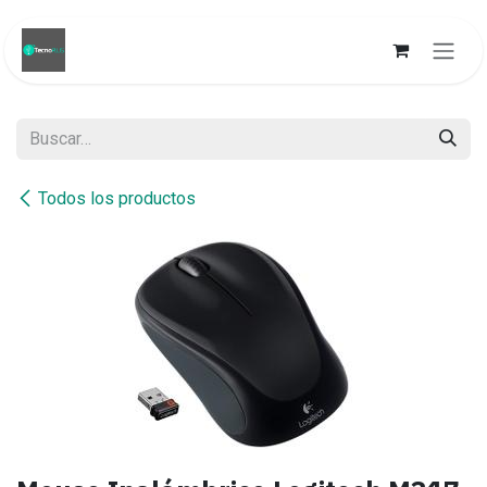
Ir al contenido
Todos los productos