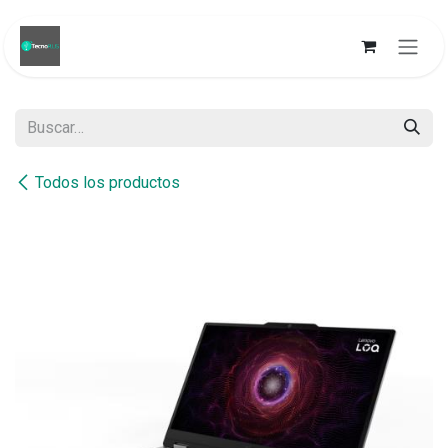
Ir al contenido
Todos los productos