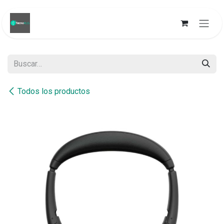
Ir al contenido
Todos los productos