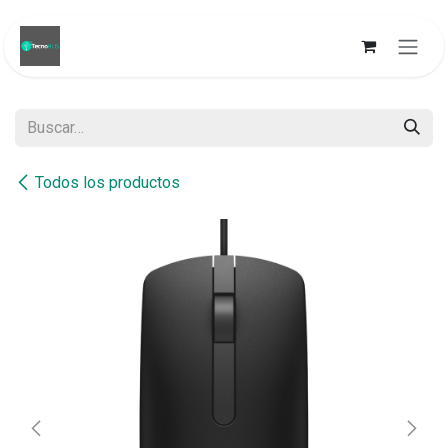
Ir al contenido
Todos los productos